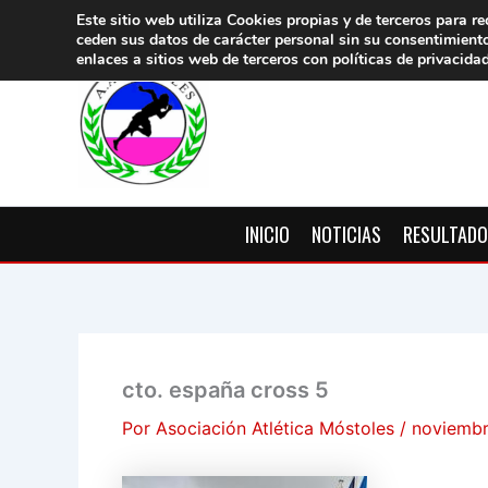
Ir
Este sitio web utiliza Cookies propias y de terceros para re
ceden sus datos de carácter pers
onal sin su consentimient
al
enlaces a sitios web de terceros con políticas de privacida
contenido
INICIO
NOTICIAS
RESULTAD
cto. españa cross 5
Por
Asociación Atlética Móstoles
/
noviembr