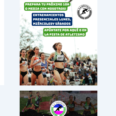
o
r
: