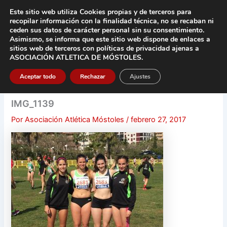
Ir
Este sitio web utiliza Cookies propias y de terceros para
al
recopilar información con la finalidad técnica, no se
recaban ni
contenido
ceden sus datos de carácter pers
onal sin su consentimiento.
Asimismo, se informa que este sitio web dispone de enlaces a
Main
sitios web de terceros con políticas de privacidad
ajenas a
ASOCIACIÓN ATLETICA DE MÓSTOLES
.
Men
Aceptar todo
Rechazar
Ajustes
IMG_1139
Por
Asociación Atlética Móstoles
/
febrero 27, 2017