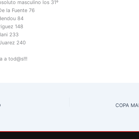
bsoluto masculino los 31º
e la Fuente 76
Bendou 84
riguez 148
lani 233
Juarez 240
 a tod@s!!!
D
COPA MAD