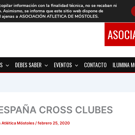
copilar información con la finalidad técnica, no se
recaban ni
o.
Asimismo, se informa que este sitio web dispone de
d
ajenas a ASOCIACIÓN ATLETICA DE MÓSTOLES
.
ASOCI
OS
DEBES SABER
EVENTOS
CONTACTO
ILUMINA 
 ESPAÑA CROSS CLUBES
 Atlética Móstoles
/
febrero 25, 2020