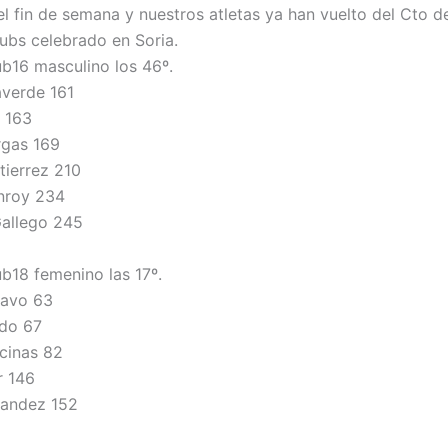
el fin de semana y nuestros atletas ya han vuelto del Cto 
lubs celebrado en Soria.
ub16 masculino los 46º.
averde 161
 163
rgas 169
ierrez 210
nroy 234
allego 245
ub18 femenino las 17º.
ravo 63
do 67
cinas 82
r 146
nandez 152