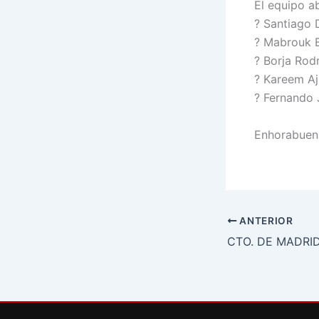
El equipo a
?
Santiago D
?
Mabrouk 
?
Borja Rod
?
Kareem Aj
?
Fernando 
Enhorabuena
ANTERIOR
CTO. DE MADRI