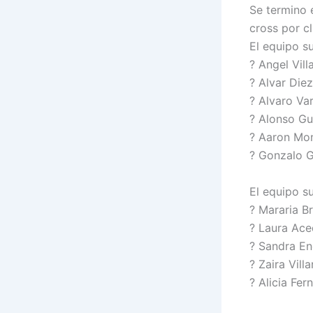
Se termino 
cross por c
El equipo s
?
Angel Vill
?
Alvar Diez
?
Alvaro Va
?
Alonso Gut
?
Aaron Mo
?
Gonzalo G
El equipo s
?
Mararia B
?
Laura Ace
?
Sandra En
?
Zaira Villa
?
Alicia Fer