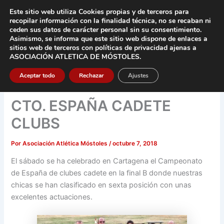
Ir
Este sitio web utiliza Cookies propias y de terceros para
al
recopilar información con la finalidad técnica, no se
recaban ni
contenido
ceden sus datos de carácter pers
onal sin su consentimiento.
Asimismo, se informa que este sitio web dispone de enlaces a
Main
sitios web de terceros con políticas de privacidad
ajenas a
ASOCIACIÓN ATLETICA DE MÓSTOLES
.
Men
Aceptar todo
Rechazar
Ajustes
CTO. ESPAÑA CADETE
CLUBS
Por
Asociación Atlética Móstoles
/
octubre 7, 2018
El sábado se ha celebrado en Cartagena el Campeonato
de España de clubes cadete en la final B donde nuestras
chicas se han clasificado en sexta posición con unas
excelentes actuaciones.