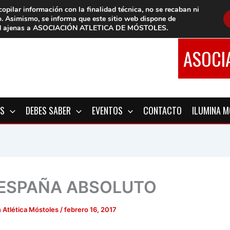
copilar información con la finalidad técnica, no se
recaban ni
o.
Asimismo, se informa que este sitio web dispone de
d
ajenas a ASOCIACIÓN ATLETICA DE MÓSTOLES
.
ASOCI
OS
DEBES SABER
EVENTOS
CONTACTO
ILUMINA 
 ESPAÑA ABSOLUTO
 Atlética Móstoles
/
febrero 16, 2017