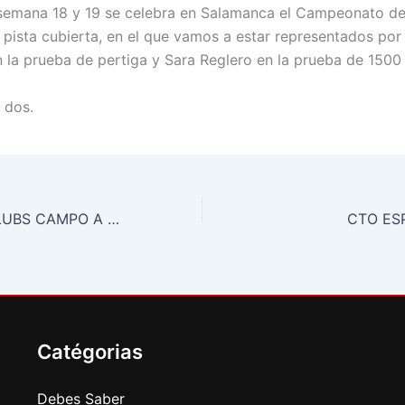
 semana 18 y 19 se celebra en Salamanca el Campeonato d
 pista cubierta, en el que vamos a estar representados por
n la prueba de pertiga y Sara Reglero en la prueba de 1500 
 dos.
CTO. ESPAÑA CLUBS CAMPO A TRAVES
CTO ES
Catégorias
Debes Saber