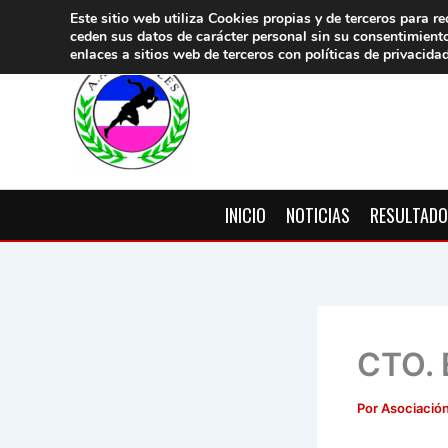
Ir
Este sitio web utiliza Cookies propias y de terceros para re
ceden sus datos de carácter pers
onal sin su consentimient
al
enlaces a sitios web de terceros con políticas de privacida
contenido
INICIO
NOTICIAS
RESULTAD
CTO.
Por
Asociación