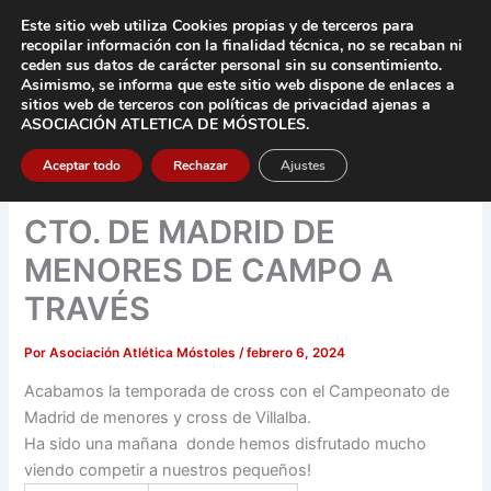
Ir
Este sitio web utiliza Cookies propias y de terceros para
al
recopilar información con la finalidad técnica, no se
recaban ni
contenido
ceden sus datos de carácter pers
onal sin su consentimiento.
Asimismo, se informa que este sitio web dispone de enlaces a
Main
sitios web de terceros con políticas de privacidad
ajenas a
ASOCIACIÓN ATLETICA DE MÓSTOLES
.
Men
Aceptar todo
Rechazar
Ajustes
CTO. DE MADRID DE
MENORES DE CAMPO A
TRAVÉS
Por
Asociación Atlética Móstoles
/
febrero 6, 2024
Acabamos la temporada de cross con el Campeonato de
Madrid de menores y cross de Villalba.
Ha sido una mañana donde hemos disfrutado mucho
viendo competir a nuestros pequeños!