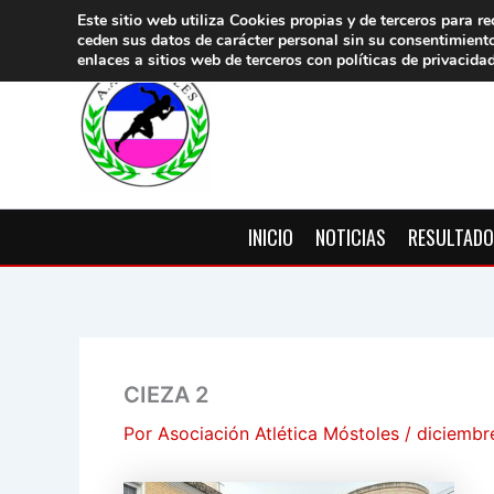
Ir
Este sitio web utiliza Cookies propias y de terceros para re
ceden sus datos de carácter pers
onal sin su consentimient
al
enlaces a sitios web de terceros con políticas de privacida
contenido
INICIO
NOTICIAS
RESULTAD
CIEZA 2
Por
Asociación Atlética Móstoles
/
diciembr