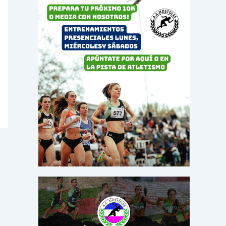
o
r
: