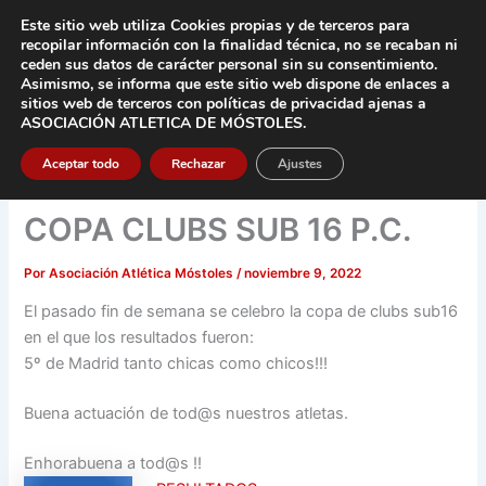
Ir
Este sitio web utiliza Cookies propias y de terceros para
al
recopilar información con la finalidad técnica, no se
recaban ni
contenido
ceden sus datos de carácter pers
onal sin su consentimiento.
Asimismo, se informa que este sitio web dispone de enlaces a
Main
sitios web de terceros con políticas de privacidad
ajenas a
ASOCIACIÓN ATLETICA DE MÓSTOLES
.
Men
Aceptar todo
Rechazar
Ajustes
COPA CLUBS SUB 16 P.C.
Por
Asociación Atlética Móstoles
/
noviembre 9, 2022
El pasado fin de semana se celebro la copa de clubs sub16
en el que los resultados fueron:
5º de Madrid tanto chicas como chicos!!!
Buena actuación de tod@s nuestros atletas.
Enhorabuena a tod@s !!