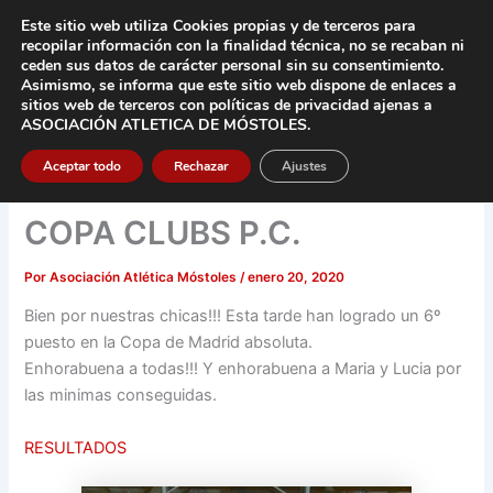
Ir
Este sitio web utiliza Cookies propias y de terceros para
al
recopilar información con la finalidad técnica, no se
recaban ni
contenido
ceden sus datos de carácter pers
onal sin su consentimiento.
Asimismo, se informa que este sitio web dispone de enlaces a
Main
sitios web de terceros con políticas de privacidad
ajenas a
ASOCIACIÓN ATLETICA DE MÓSTOLES
.
Men
Aceptar todo
Rechazar
Ajustes
COPA CLUBS P.C.
Por
Asociación Atlética Móstoles
/
enero 20, 2020
Bien por nuestras chicas!!! Esta tarde han logrado un 6º
puesto en la Copa de Madrid absoluta.
Enhorabuena a todas!!! Y enhorabuena a Maria y Lucia por
las minimas conseguidas.
RESULTADOS