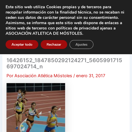
Ir
Este sitio web utiliza Cookies propias y de terceros para
al
recopilar información con la finalidad técnica, no se
recaban ni
contenido
ceden sus datos de carácter pers
onal sin su consentimiento.
Asimismo, se informa que este sitio web dispone de enlaces a
Main
sitios web de terceros con políticas de privacidad
ajenas a
ASOCIACIÓN ATLETICA DE MÓSTOLES
.
Men
Aceptar todo
Rechazar
Ajustes
16426152_1847850292124271_5605991715
697024714_n
Por
Asociación Atlética Móstoles
/
enero 31, 2017