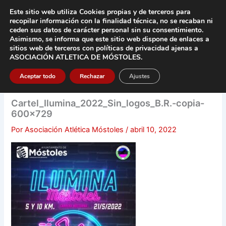
Ir
Este sitio web utiliza Cookies propias y de terceros para
al
recopilar información con la finalidad técnica, no se
recaban ni
contenido
ceden sus datos de carácter pers
onal sin su consentimiento.
Asimismo, se informa que este sitio web dispone de enlaces a
Main
sitios web de terceros con políticas de privacidad
ajenas a
ASOCIACIÓN ATLETICA DE MÓSTOLES
.
Men
Aceptar todo
Rechazar
Ajustes
Cartel_Ilumina_2022_Sin_logos_B.R.-copia-
600×729
Por
Asociación Atlética Móstoles
/
abril 10, 2022