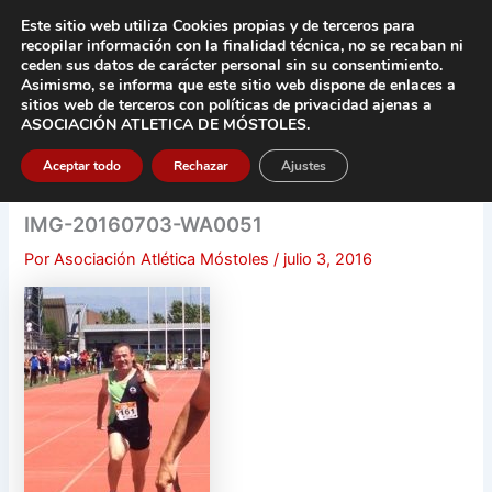
Ir
Este sitio web utiliza Cookies propias y de terceros para
al
recopilar información con la finalidad técnica, no se
recaban ni
contenido
ceden sus datos de carácter pers
onal sin su consentimiento.
Asimismo, se informa que este sitio web dispone de enlaces a
Main
sitios web de terceros con políticas de privacidad
ajenas a
ASOCIACIÓN ATLETICA DE MÓSTOLES
.
Men
Aceptar todo
Rechazar
Ajustes
IMG-20160703-WA0051
Por
Asociación Atlética Móstoles
/
julio 3, 2016