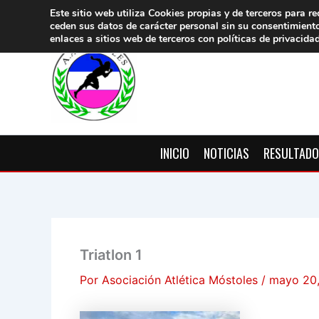
Ir
Este sitio web utiliza Cookies propias y de terceros para re
ceden sus datos de carácter pers
onal sin su consentimient
al
enlaces a sitios web de terceros con políticas de privacida
contenido
INICIO
NOTICIAS
RESULTAD
Triatlon 1
Por
Asociación Atlética Móstoles
/
mayo 20