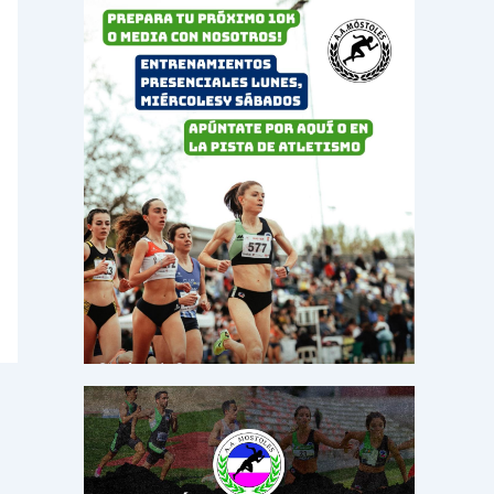
o
r
: