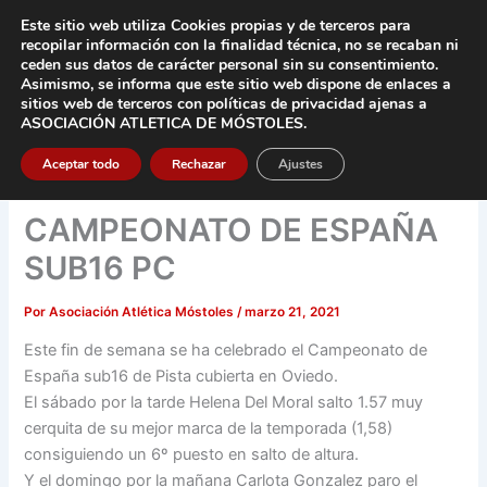
Ir
Este sitio web utiliza Cookies propias y de terceros para
al
recopilar información con la finalidad técnica, no se
recaban ni
contenido
ceden sus datos de carácter pers
onal sin su consentimiento.
Asimismo, se informa que este sitio web dispone de enlaces a
Main
sitios web de terceros con políticas de privacidad
ajenas a
ASOCIACIÓN ATLETICA DE MÓSTOLES
.
Men
Aceptar todo
Rechazar
Ajustes
CAMPEONATO DE ESPAÑA
SUB16 PC
Por
Asociación Atlética Móstoles
/
marzo 21, 2021
Este fin de semana se ha celebrado el Campeonato de
España sub16 de Pista cubierta en Oviedo.
El sábado por la tarde Helena Del Moral salto 1.57 muy
cerquita de su mejor marca de la temporada (1,58)
consiguiendo un 6º puesto en salto de altura.
Y el domingo por la mañana Carlota Gonzalez paro el