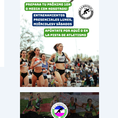
o
r
: